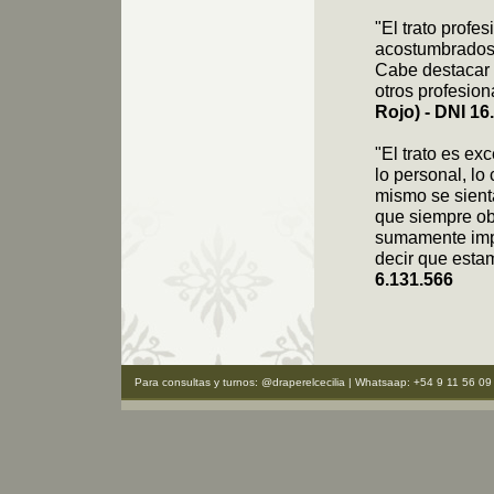
"El trato prof
acostumbrados, 
Cabe destacar 
otros profesio
Rojo) - DNI 16
"El trato es ex
lo personal, lo
mismo se sient
que siempre ob
sumamente impo
decir que est
6.131.566
Para consultas y turnos: @draperelcecilia | Whatsaap: +54 9 11 56 09