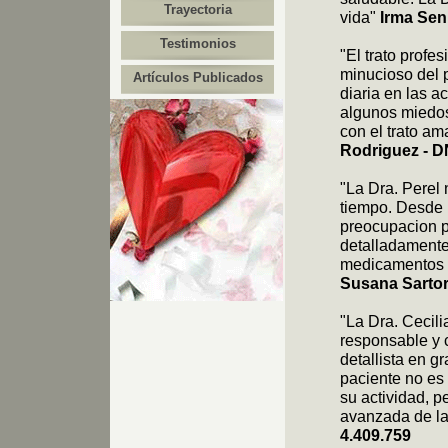
Trayectoria
vida"
Irma Sen
Testimonios
"El trato profe
minucioso del p
Artículos Publicados
diaria en las a
algunos miedos
con el trato am
Rodriguez - D
"La Dra. Perel
tiempo. Desde l
preocupacion p
detalladamente
medicamentos r
Susana Sartor
"La Dra. Cecil
responsable y 
detallista en 
paciente no es
su actividad, 
avanzada de la
4.409.759