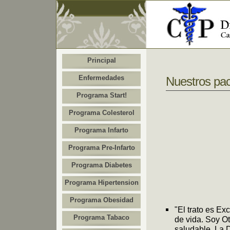
Principal
Enfermedades
Nuestros pac
Programa Start!
Programa Colesterol
Programa Infarto
Programa Pre-Infarto
Programa Diabetes
Programa Hipertension
Programa Obesidad
"El trato es Ex
Programa Tabaco
de vida. Soy O
saludable. La D